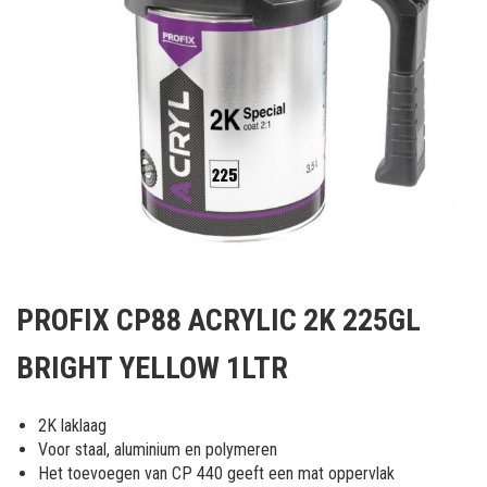
Ga
naar
PROFIX CP88 ACRYLIC 2K 225GL
het
begin
BRIGHT YELLOW 1LTR
van
de
afbeeldingen-
2K laklaag
gallerij
Voor staal, aluminium en polymeren
Het toevoegen van CP 440 geeft een mat oppervlak