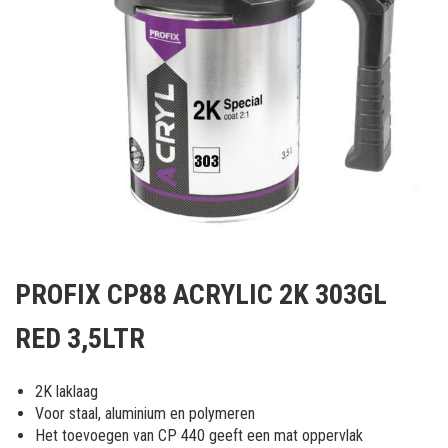
Ga
naar
PROFIX CP88 ACRYLIC 2K 303GL
het
begin
RED 3,5LTR
van
de
afbeeldingen-
2K laklaag
gallerij
Voor staal, aluminium en polymeren
Het toevoegen van CP 440 geeft een mat oppervlak