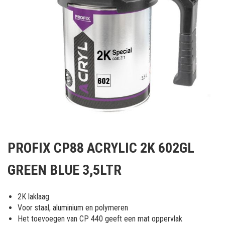
Ga
naar
PROFIX CP88 ACRYLIC 2K 602GL
het
begin
GREEN BLUE 3,5LTR
van
de
afbeeldingen-
2K laklaag
gallerij
Voor staal, aluminium en polymeren
Het toevoegen van CP 440 geeft een mat oppervlak