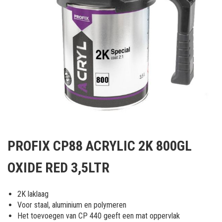
Ga
naar
PROFIX CP88 ACRYLIC 2K 800GL
het
begin
OXIDE RED 3,5LTR
van
de
afbeeldingen-
2K laklaag
gallerij
Voor staal, aluminium en polymeren
Het toevoegen van CP 440 geeft een mat oppervlak