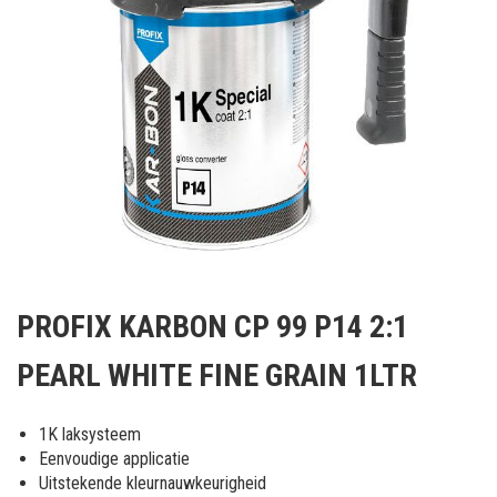
Ga
naar
PROFIX KARBON CP 99 P14 2:1
het
begin
PEARL WHITE FINE GRAIN 1LTR
van
de
afbeeldingen-
1K laksysteem
gallerij
Eenvoudige applicatie
Uitstekende kleurnauwkeurigheid