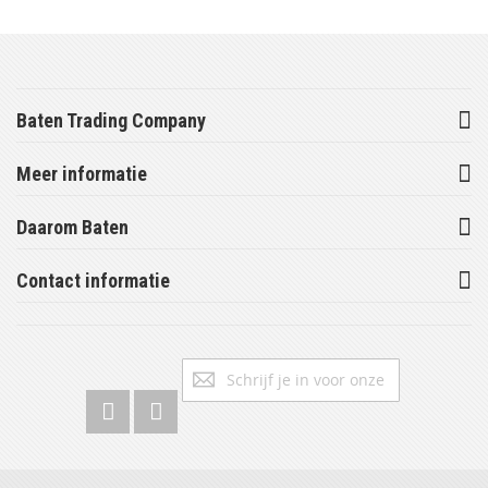
Baten Trading Company
Meer informatie
Daarom Baten
Contact informatie
Abonneer
Inschrijv
u
op
onze
nieuwsbrief