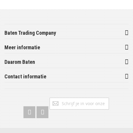
Baten Trading Company
Meer informatie
Daarom Baten
Contact informatie
Abonneer
Inschrijv
u
op
onze
nieuwsbrief