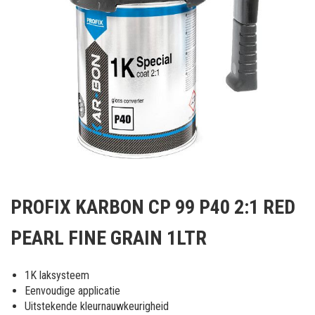
Ga
naar
PROFIX KARBON CP 99 P40 2:1 RED
het
begin
PEARL FINE GRAIN 1LTR
van
de
afbeeldingen-
1K laksysteem
gallerij
Eenvoudige applicatie
Uitstekende kleurnauwkeurigheid