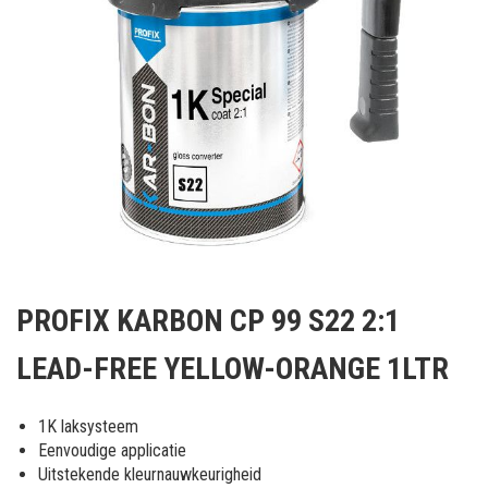
Ga
naar
PROFIX KARBON CP 99 S22 2:1
het
begin
LEAD-FREE YELLOW-ORANGE 1LTR
van
de
afbeeldingen-
1K laksysteem
gallerij
Eenvoudige applicatie
Uitstekende kleurnauwkeurigheid