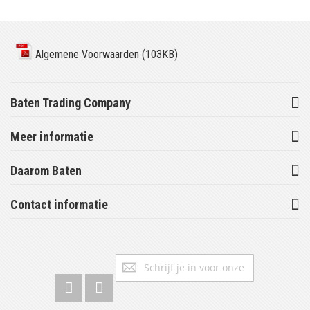
Algemene Voorwaarden (103KB)
Baten Trading Company
Meer informatie
Daarom Baten
Contact informatie
Abonneer
Inschrijv
u
op
onze