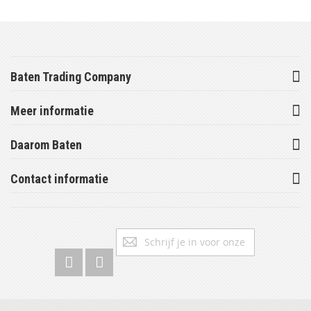
Baten Trading Company
Meer informatie
Daarom Baten
Contact informatie
Abonneer
Inschrijv
u
op
onze
nieuwsbrief