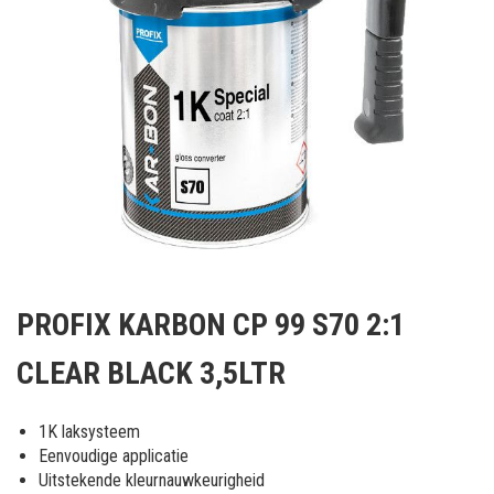
Ga
naar
PROFIX KARBON CP 99 S70 2:1
het
begin
CLEAR BLACK 3,5LTR
van
de
afbeeldingen-
1K laksysteem
gallerij
Eenvoudige applicatie
Uitstekende kleurnauwkeurigheid