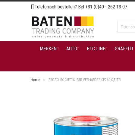
Ga
Telefonisch bestellen? Bel
+31 (0)40 - 262 13 07
naar
de
inhoud
MERKEN
AUTO
BTC LINE
GRAFFITI
Home
PROFIX ROCKET CLEAR VERHARDER CP269 0,5LTR
Ga
naar
het
einde
van
de
afbeeldingen-