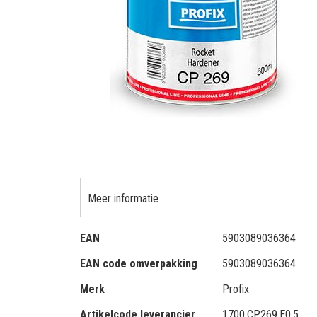
gallerij
Ga
naar
het
Meer informatie
begin
van
Meer
de
EAN
5903089036364
informatie
afbeeldingen-
EAN code omverpakking
5903089036364
gallerij
Merk
Profix
Artikelcode leverancier
1700.CP269.E0,5