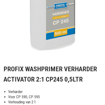
Ga
naar
PROFIX WASHPRIMER VERHARDER
het
begin
ACTIVATOR 2:1 CP245 0,5LTR
van
de
afbeeldingen-
Verharder
gallerij
Voor CP 590, CP 595
Verhouding van 2:1