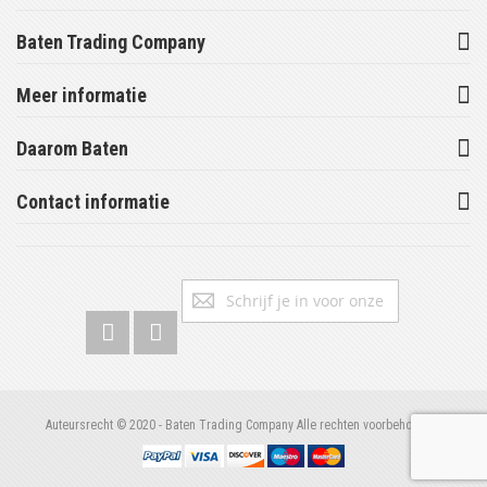
Baten Trading Company
Meer informatie
Daarom Baten
Contact informatie
Abonneer
Inschrijv
u
op
onze
nieuwsbrief
Auteursrecht © 2020 - Baten Trading Company Alle rechten voorbehouden.