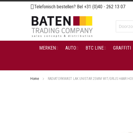
Ga
Telefonisch bestellen? Bel
+31 (0)40 - 262 13 07
naar
de
inhoud
MERKEN
AUTO
BTC LINE
GRAFFITI
Home
RADIATORKWAST LAK UNISTAR 25MM WIT/GRIJS HAAR HO
Ga
naar
het
einde
van
de
afbeeldingen-