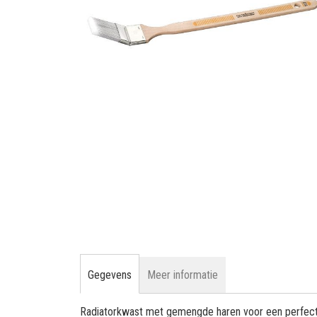
gallerij
Ga
naar
het
begin
van
de
afbeeldingen-
gallerij
Gegevens
Meer informatie
Radiatorkwast met gemengde haren voor een perfecte