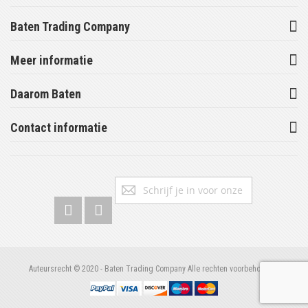
Baten Trading Company
Meer informatie
Daarom Baten
Contact informatie
Abonneer
Inschrijv
u
op
onze
nieuwsbrief
Auteursrecht © 2020 - Baten Trading Company Alle rechten voorbehouden.