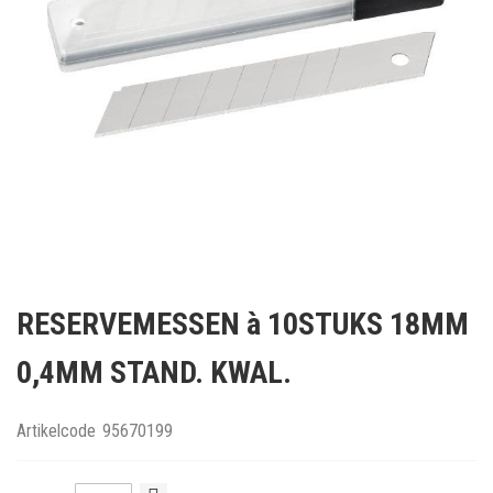
Ga
naar
RESERVEMESSEN à 10STUKS 18MM
het
begin
0,4MM STAND. KWAL.
van
de
afbeeldingen-
Artikelcode
95670199
gallerij