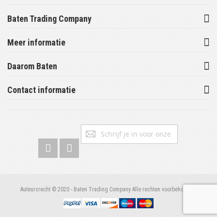
Baten Trading Company
Meer informatie
Daarom Baten
Contact informatie
Abonneer
Inschrijv
u
op
onze
nieuwsbrief
Auteursrecht © 2020 - Baten Trading Company Alle rechten voorbehouden.