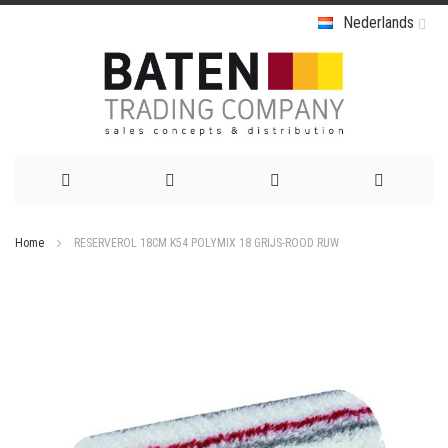
Nederlands
Ga
Home
RESERVEROL 18CM K54 POLYMIX 18 GRIJS-ROOD RUW
naar
Ga
de
naar
het
inhoud
einde
van
de
afbeeldingen-
gallerij