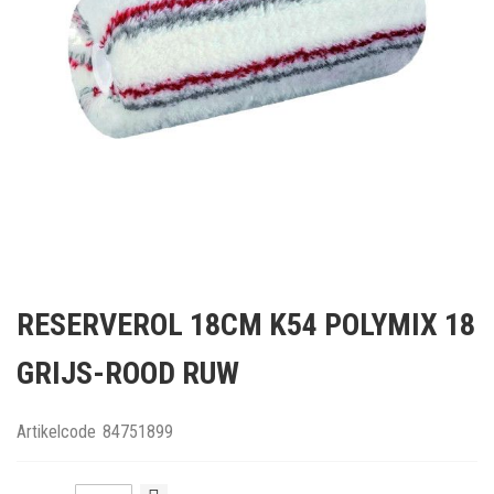
Ga
naar
RESERVEROL 18CM K54 POLYMIX 18
het
begin
GRIJS-ROOD RUW
van
de
afbeeldingen-
Artikelcode
84751899
gallerij