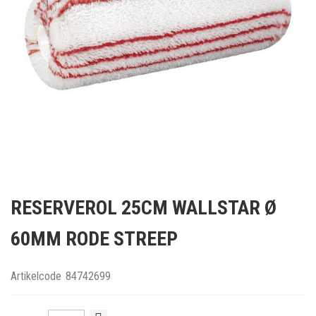
Ga
naar
RESERVEROL 25CM WALLSTAR Ø
het
begin
60MM RODE STREEP
van
de
afbeeldingen-
Artikelcode
84742699
gallerij