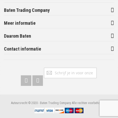
Baten Trading Company
Meer informatie
Daarom Baten
Contact informatie
Abonneer
Inschrijv
u
op
onze
nieuwsbrief
Auteursrecht © 2020 - Baten Trading Company Alle rechten voorbehouden.