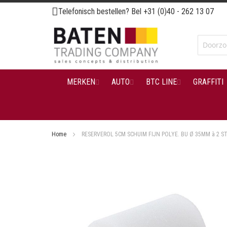
Ga
Telefonisch bestellen? Bel
+31 (0)40 - 262 13 07
naar
de
inhoud
MERKEN
AUTO
BTC LINE
GRAFFITI
Home
RESERVEROL 5CM SCHUIM FIJN POLYE. BU Ø 35MM à 2 S
Ga
naar
het
einde
van
de
afbeeldingen-