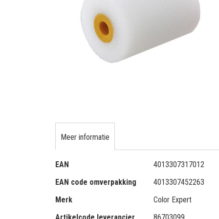
gallerij
Ga
naar
het
Meer informatie
begin
van
Meer
de
EAN
4013307317012
informatie
afbeeldingen-
EAN code omverpakking
4013307452263
gallerij
Merk
Color Expert
Artikelcode leverancier
86703099