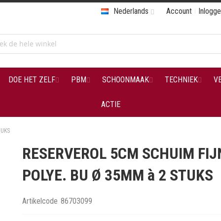
Nederlands
Account
Inlogg
DOE HET ZELF
PBM
SCHOONMAAK
TECHNIEK
V
ACTIE
TUKS
RESERVEROL 5CM SCHUIM FIJ
POLYE. BU Ø 35MM à 2 STUKS
Artikelcode
86703099