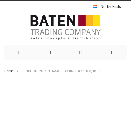
Nederlands
Ga
Home
RONDE PATENTPUNTKWAST LAK UNISTAR 27MM/16 FSC
naar
Ga
de
naar
het
inhoud
einde
van
de
afbeeldingen-
gallerij