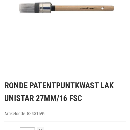
Ga
naar
RONDE PATENTPUNTKWAST LAK
het
begin
UNISTAR 27MM/16 FSC
van
de
afbeeldingen-
Artikelcode
83431699
gallerij