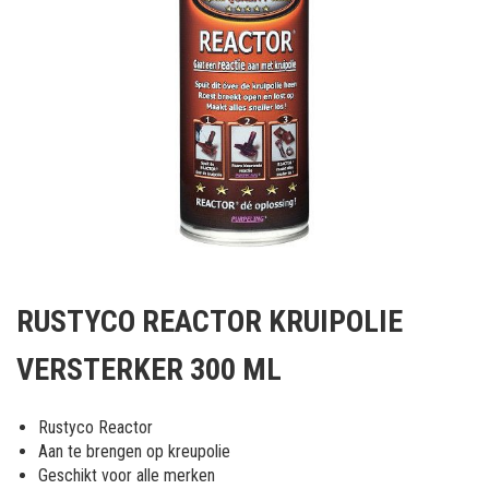
Ga
naar
RUSTYCO REACTOR KRUIPOLIE
het
begin
VERSTERKER 300 ML
van
de
afbeeldingen-
Rustyco Reactor
gallerij
Aan te brengen op kreupolie
Geschikt voor alle merken