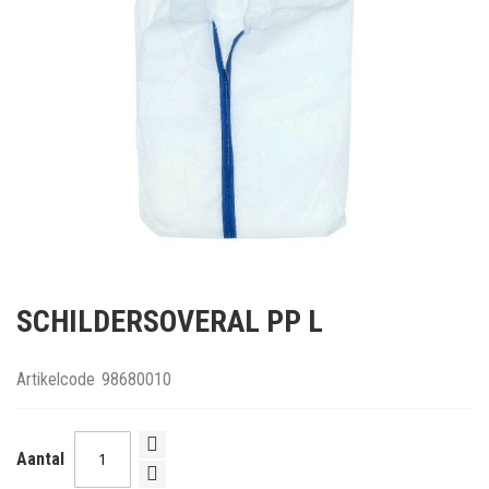
Ga
naar
SCHILDERSOVERAL PP L
het
begin
van
Artikelcode
98680010
de
afbeeldingen-
gallerij
Aantal