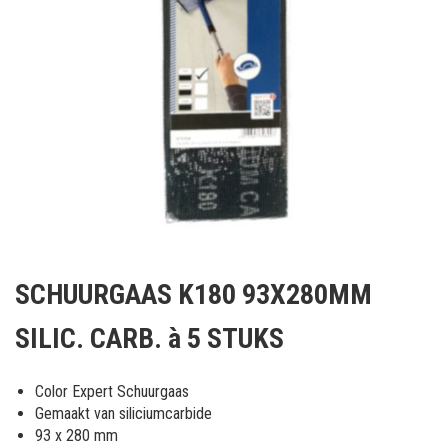
Ga
naar
SCHUURGAAS K180 93X280MM
het
begin
SILIC. CARB. à 5 STUKS
van
de
afbeeldingen-
Color Expert Schuurgaas
gallerij
Gemaakt van siliciumcarbide
93 x 280 mm