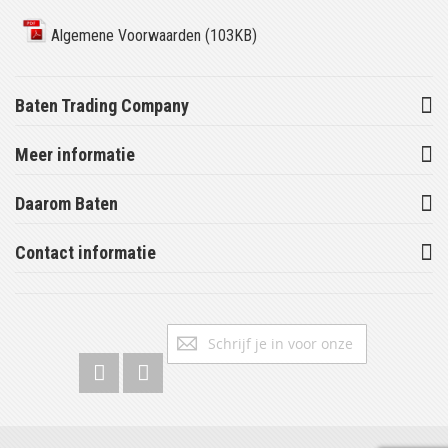
Algemene Voorwaarden (103KB)
Baten Trading Company
Meer informatie
Daarom Baten
Contact informatie
Abonneer
Inschrijv
u
op
onze
nieuwsbrief