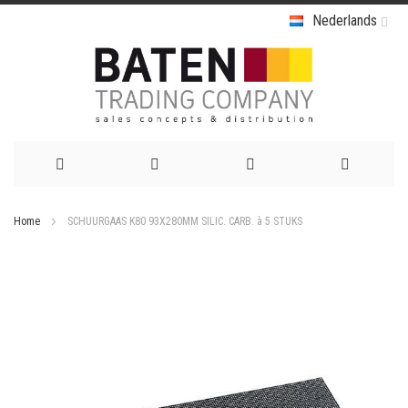
Nederlands
Ga
Home
SCHUURGAAS K80 93X280MM SILIC. CARB. à 5 STUKS
naar
Ga
de
naar
het
inhoud
einde
van
de
afbeeldingen-
gallerij