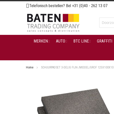
Ga
Telefonisch bestellen? Bel
+31 (0)40 - 262 13 07
naar
de
inhoud
MERKEN
AUTO
BTC LINE
GRAFFITI
Home
SCHUURPADSET 3-DELIG FIJN /MIDDEL/GROF 125X100X10
Ga
naar
het
einde
van
de
afbeeldingen-