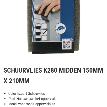
Ga
naar
SCHUURVLIES K280 MIDDEN 150MM
het
begin
X 210MM
van
de
afbeeldingen-
Color Expert Schuurvlies
gallerij
Past zich aan aan het oppervlak
Ideaal voor ronde oppervlakken