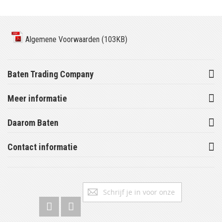
Algemene Voorwaarden (103KB)
Baten Trading Company
Meer informatie
Daarom Baten
Contact informatie
Abonneer
Inschrijv
u
op
onze