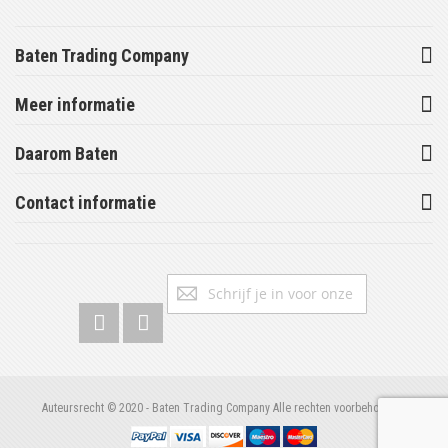
Baten Trading Company
Meer informatie
Daarom Baten
Contact informatie
Abonneer
Inschrijv
u
op
onze
nieuwsbrief
Auteursrecht © 2020 - Baten Trading Company Alle rechten voorbehouden.