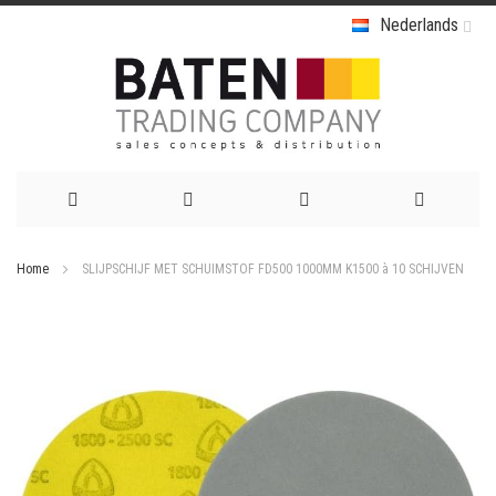
Nederlands
Ga
Home
SLIJPSCHIJF MET SCHUIMSTOF FD500 1000MM K1500 à 10 SCHIJVEN
naar
Ga
de
naar
het
inhoud
einde
van
de
afbeeldingen-
gallerij