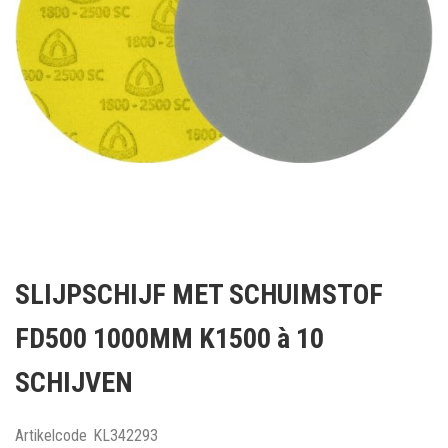
Ga
naar
SLIJPSCHIJF MET SCHUIMSTOF
het
begin
FD500 1000MM K1500 à 10
van
de
SCHIJVEN
afbeeldingen-
gallerij
Artikelcode
KL342293