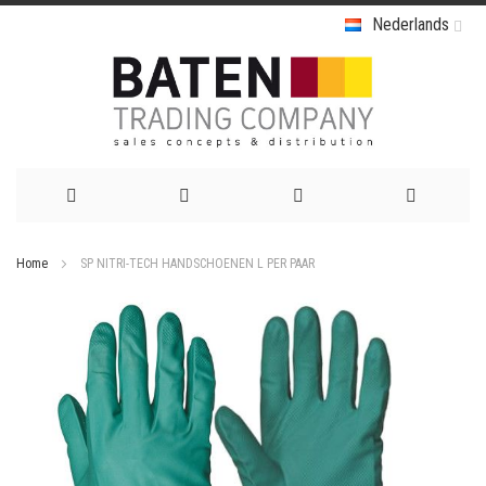
Nederlands
Ga
Home
SP NITRI-TECH HANDSCHOENEN L PER PAAR
naar
Ga
de
naar
het
inhoud
einde
van
de
afbeeldingen-
gallerij