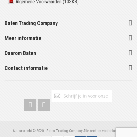
Algemene Voorwaarden (103KB)
Baten Trading Company
Meer informatie
Daarom Baten
Contact informatie
Abonneer
Inschrijv
u
op
onze
nieuwsbrief
Auteursrecht © 2020 - Baten Trading Company Alle rechten voorbehouden.