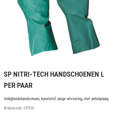
Ga
naar
SP NITRI-TECH HANDSCHOENEN L
het
begin
PER PAAR
van
de
afbeeldingen-
Veiligheidshandschoen, kunststof, lange uitvoering, met antisliplaag
gallerij
Artikelcode
SP926