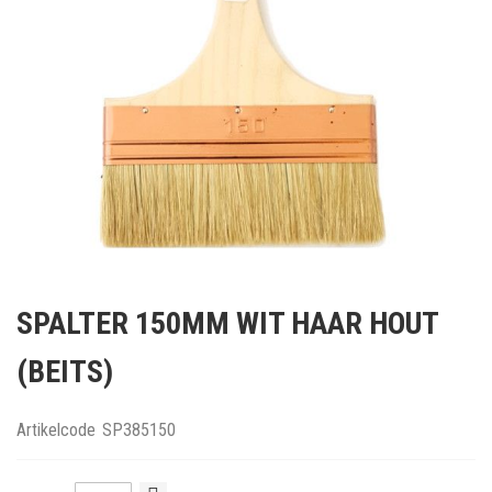
Ga
naar
SPALTER 150MM WIT HAAR HOUT
het
begin
(BEITS)
van
de
afbeeldingen-
Artikelcode
SP385150
gallerij