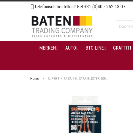
Ga
Telefonisch bestellen? Bel
+31 (0)40 - 262 13 07
naar
de
inhoud
MERKEN
AUTO
BTC LINE
GRAFFITI
Home
SUPER-FIX 2K CA GEL STAR BLISTER 10ML
Ga
naar
het
einde
van
de
afbeeldingen-