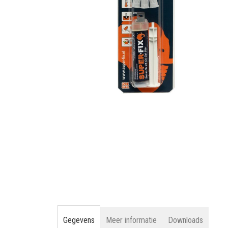
gallerij
Ga
naar
het
begin
van
de
afbeeldingen-
gallerij
Gegevens
Meer informatie
Downloads