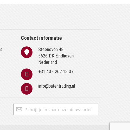
Contact informatie
is
Steenoven 48
n
5626 DK Eindhoven
Nederland
+31 40 - 262 13 07
info@batentrading.nl
Abonneer
Inschrijven
u
op
onze