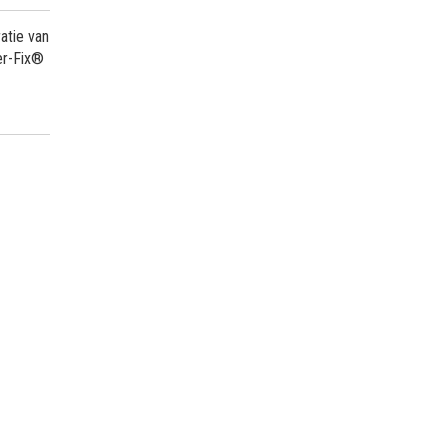
atie van
er-Fix®