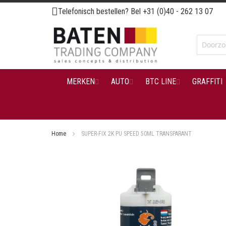
Ga
Telefonisch bestellen? Bel
+31 (0)40 - 262 13 07
naar
de
inhoud
MERKEN
AUTO
BTC LINE
GRAFFITI
Home
SUPER-FIX 2K PU SPEED 50ML TRANSPARANT
Ga
naar
het
einde
van
de
afbeeldingen-