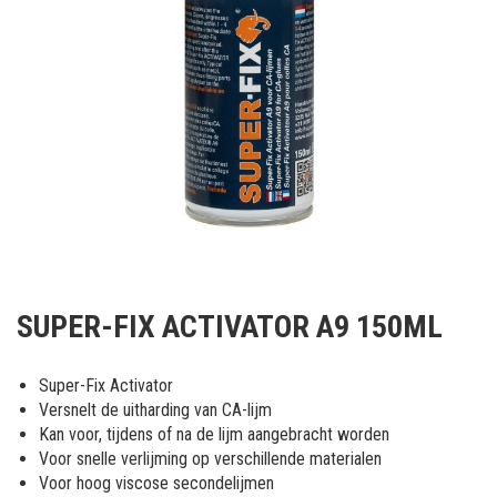
Ga
naar
SUPER-FIX ACTIVATOR A9 150ML
het
begin
van
Super-Fix Activator
de
Versnelt de uitharding van CA-lijm
afbeeldingen-
Kan voor, tijdens of na de lijm aangebracht worden
gallerij
Voor snelle verlijming op verschillende materialen
Voor hoog viscose secondelijmen