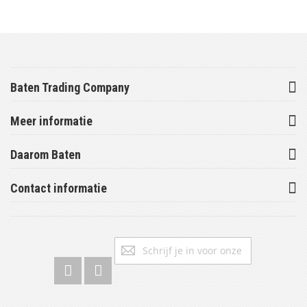
Baten Trading Company
Meer informatie
Daarom Baten
Contact informatie
Abonneer
Inschrijv
u
op
onze
nieuwsbrief