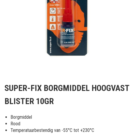
Ga
naar
SUPER-FIX BORGMIDDEL HOOGVAST
het
begin
BLISTER 10GR
van
de
afbeeldingen-
Borgmiddel
gallerij
Rood
Temperatuurbestendig van -55°C tot +230°C