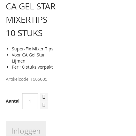
CA GEL STAR
van
de
afbeeldingen-
MIXERTIPS
gallerij
10 STUKS
Super-Fix Mixer Tips
Voor CA Gel Star
Lijmen
Per 10 stuks verpakt
Artikelcode
1605005
Aantal
Inloggen