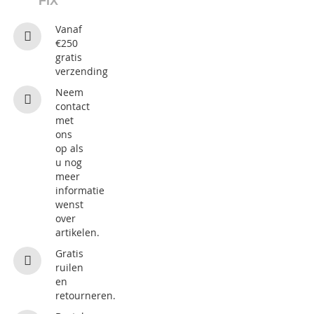
FIX
Vanaf
€250
gratis
verzending
Neem
contact
met
ons
op als
u nog
meer
informatie
wenst
over
artikelen.
Gratis
ruilen
en
retourneren.