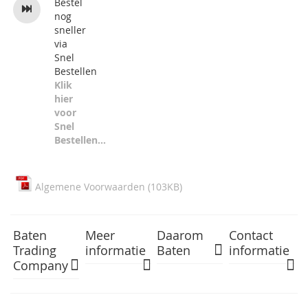
Bestel
nog
sneller
via
Snel
Bestellen
Klik
hier
voor
Snel
Bestellen...
Algemene Voorwaarden (103KB)
Baten
Meer
Daarom
Contact
Trading
informatie
Baten
informatie
Company