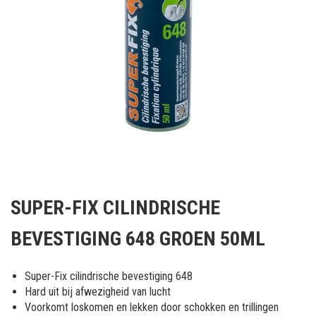
Ga
naar
SUPER-FIX CILINDRISCHE
het
begin
BEVESTIGING 648 GROEN 50ML
van
de
afbeeldingen-
Super-Fix cilindrische bevestiging 648
gallerij
Hard uit bij afwezigheid van lucht
Voorkomt loskomen en lekken door schokken en trillingen