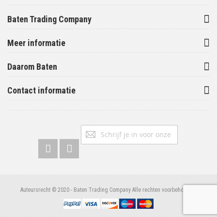
Baten Trading Company
Meer informatie
Daarom Baten
Contact informatie
Abonneer
Inschrijv
u
op
onze
nieuwsbrief
Auteursrecht © 2020 - Baten Trading Company Alle rechten voorbehouden.