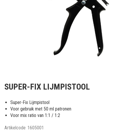
Ga
naar
SUPER-FIX LIJMPISTOOL
het
begin
van
Super-Fix Lijmpistool
de
Voor gebruik met 50 ml patronen
afbeeldingen-
Voor mix ratio van 1:1 / 1:2
gallerij
Artikelcode
1605001