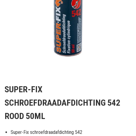
Ga
naar
SUPER-FIX
het
begin
SCHROEFDRAADAFDICHTING 542
van
de
ROOD 50ML
afbeeldingen-
gallerij
Super-Fix schroefdraadafdichting 542