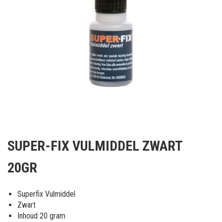
Ga
naar
SUPER-FIX VULMIDDEL ZWART
het
begin
20GR
van
de
afbeeldingen-
Superfix Vulmiddel
gallerij
Zwart
Inhoud 20 gram