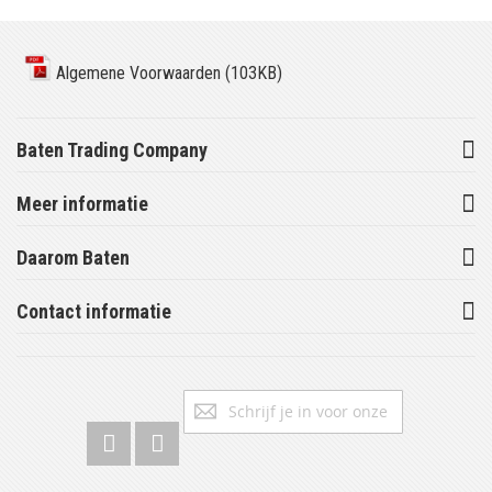
Algemene Voorwaarden (103KB)
Baten Trading Company
Meer informatie
Daarom Baten
Contact informatie
Abonneer
Inschrijv
u
op
onze