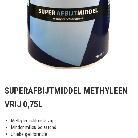
Ga
naar
SUPERAFBIJTMIDDEL METHYLEEN
het
begin
VRIJ 0,75L
van
de
afbeeldingen-
Methyleenchloride vrij
gallerij
Minder milieu belastend
Unieke gel-formule