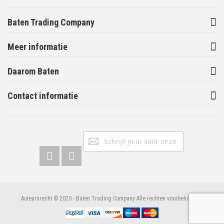
Baten Trading Company
Meer informatie
Daarom Baten
Contact informatie
Abonneer
Inschrijv
u
op
onze
nieuwsbrief
Auteursrecht © 2020 - Baten Trading Company Alle rechten voorbehouden.