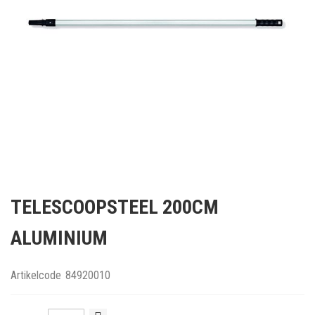
Ga
naar
TELESCOOPSTEEL 200CM
het
begin
ALUMINIUM
van
de
afbeeldingen-
Artikelcode
84920010
gallerij