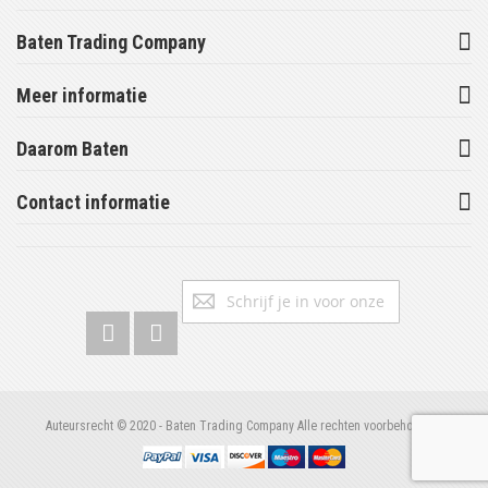
Baten Trading Company
Meer informatie
Daarom Baten
Contact informatie
Abonneer
Inschrijv
u
op
onze
nieuwsbrief
Auteursrecht © 2020 - Baten Trading Company Alle rechten voorbehouden.