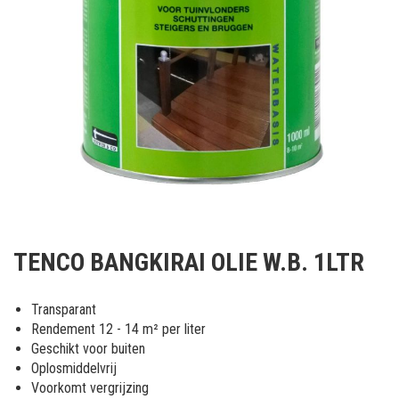
Ga
naar
TENCO BANGKIRAI OLIE W.B. 1LTR
het
begin
van
Transparant
de
Rendement 12 - 14 m² per liter
afbeeldingen-
Geschikt voor buiten
gallerij
Oplosmiddelvrij
Voorkomt vergrijzing