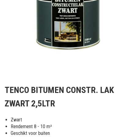
Ga
naar
TENCO BITUMEN CONSTR. LAK
het
begin
ZWART 2,5LTR
van
de
afbeeldingen-
Zwart
gallerij
Rendement 8 - 10 m²
Geschikt voor buiten