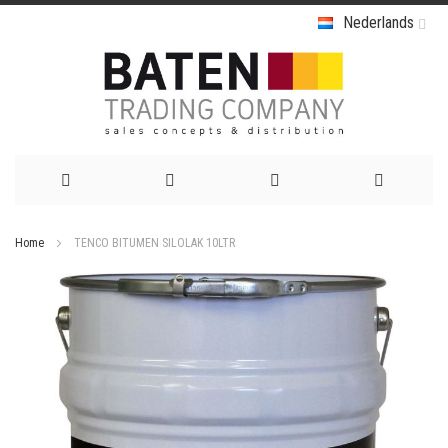
Nederlands
Ga
Home
TENCO BITUMEN SILOLAK 10LTR
naar
Ga
de
naar
het
inhoud
einde
van
de
afbeeldingen-
gallerij