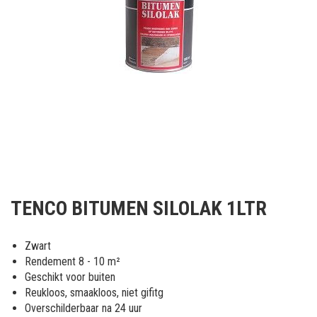
Ga
naar
TENCO BITUMEN SILOLAK 1LTR
het
begin
van
Zwart
de
Rendement 8 - 10 m²
afbeeldingen-
Geschikt voor buiten
gallerij
Reukloos, smaakloos, niet gifitg
Overschilderbaar na 24 uur