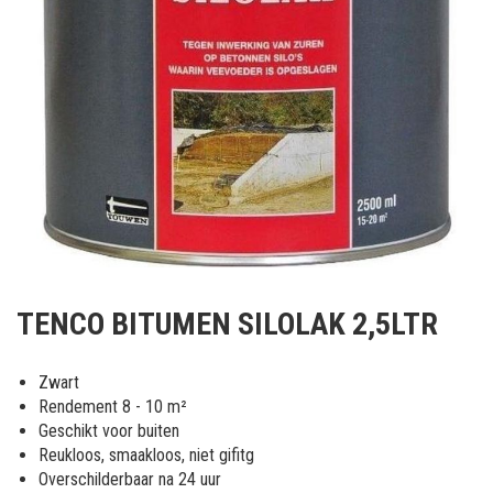
Ga
naar
TENCO BITUMEN SILOLAK 2,5LTR
het
begin
van
Zwart
de
Rendement 8 - 10 m²
afbeeldingen-
Geschikt voor buiten
gallerij
Reukloos, smaakloos, niet gifitg
Overschilderbaar na 24 uur