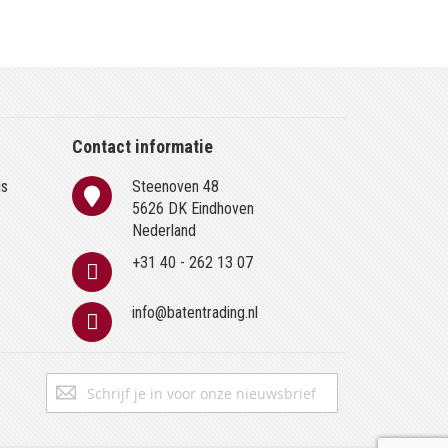
Contact informatie
is
Steenoven 48
n
5626 DK Eindhoven
Nederland
+31 40 - 262 13 07
info@batentrading.nl
Abonneer
Inschrijven
u
op