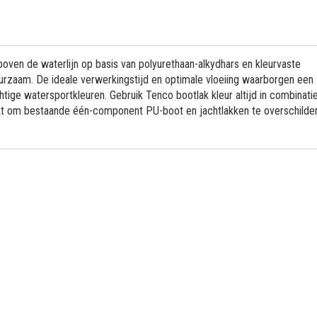
oven de waterlijn op basis van polyurethaan-alkydhars en kleurvaste
rzaam. De ideale verwerkingstijd en optimale vloeiing waarborgen een 
chtige watersportkleuren. Gebruik Tenco bootlak kleur altijd in combinat
ikt om bestaande één-component PU-boot en jachtlakken te overschilde