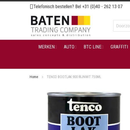
Ga
Telefonisch bestellen? Bel
+31 (0)40 - 262 13 07
naar
de
inhoud
MERKEN
AUTO
BTC LINE
GRAFFITI
Home
TENCO BOOTLAK 900 RIJNWIT 750ML
Ga
naar
het
einde
van
de
afbeeldingen-