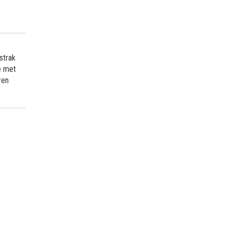
strak
ie met
ren