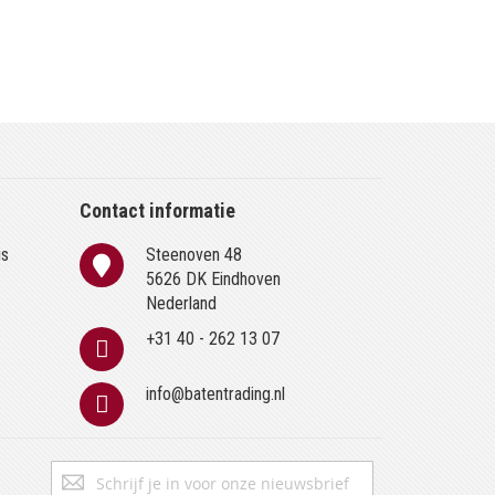
Contact informatie
is
Steenoven 48
n
5626 DK Eindhoven
Nederland
+31 40 - 262 13 07
info@batentrading.nl
Abonneer
Inschrijven