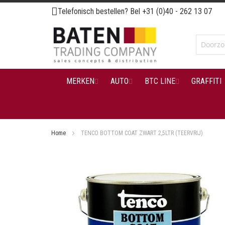
Ga
Telefonisch bestellen? Bel
+31 (0)40 - 262 13 07
naar
de
inhoud
MERKEN
AUTO
BTC LINE
GRAFFITI
Home
TENCO BOTTOM COAT ZWART 2,5LTR (TEERVRIJ)
Ga
naar
het
einde
van
de
afbeeldingen-