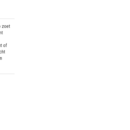
p zoet
nt
t of
cht
en