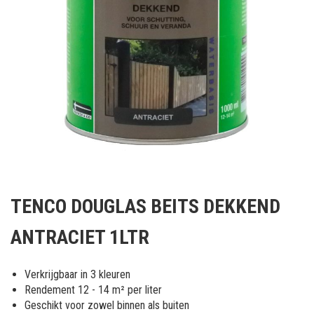
Ga
naar
TENCO DOUGLAS BEITS DEKKEND
het
begin
ANTRACIET 1LTR
van
de
afbeeldingen-
Verkrijgbaar in 3 kleuren
gallerij
Rendement 12 - 14 m² per liter
Geschikt voor zowel binnen als buiten