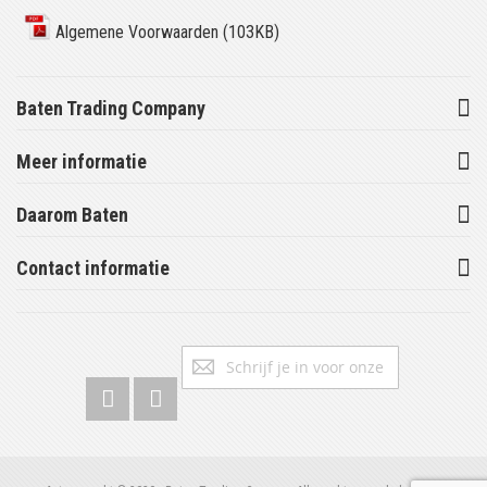
Algemene Voorwaarden (103KB)
Baten Trading Company
Meer informatie
Daarom Baten
Contact informatie
Abonneer
Inschrijv
u
op
onze
nieuwsbrief