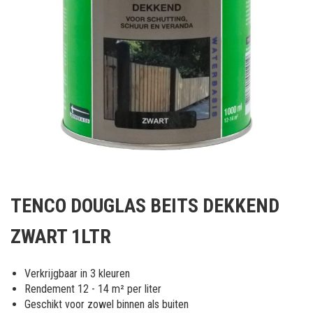
Ga
naar
TENCO DOUGLAS BEITS DEKKEND
het
begin
ZWART 1LTR
van
de
afbeeldingen-
Verkrijgbaar in 3 kleuren
gallerij
Rendement 12 - 14 m² per liter
Geschikt voor zowel binnen als buiten