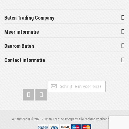
Baten Trading Company
Meer informatie
Daarom Baten
Contact informatie
Abonneer
Inschrijv
u
op
onze
nieuwsbrief
Auteursrecht © 2020 - Baten Trading Company Alle rechten voorbehouden.