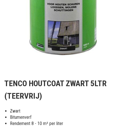
Ga
naar
TENCO HOUTCOAT ZWART 5LTR
het
begin
(TEERVRIJ)
van
de
afbeeldingen-
Zwart
gallerij
Bitumenverf
Rendement 8 - 10 m² per liter