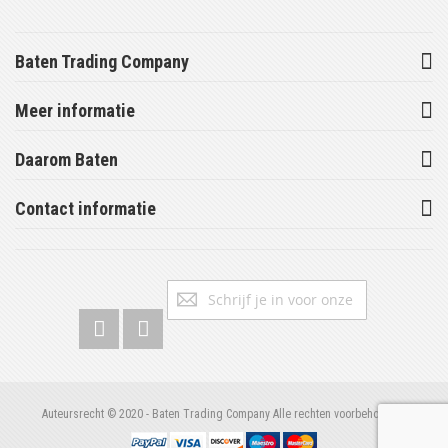
Baten Trading Company
Meer informatie
Daarom Baten
Contact informatie
Abonneer
Inschrijv
u
op
onze
nieuwsbrief
Auteursrecht © 2020 - Baten Trading Company Alle rechten voorbehouden.