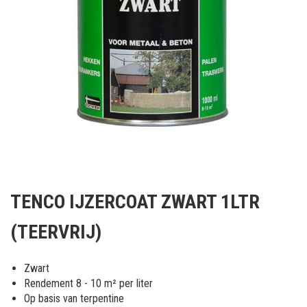
Ga
naar
TENCO IJZERCOAT ZWART 1LTR
het
begin
(TEERVRIJ)
van
de
afbeeldingen-
Zwart
gallerij
Rendement 8 - 10 m² per liter
Op basis van terpentine