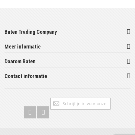
Baten Trading Company
Meer informatie
Daarom Baten
Contact informatie
Abonneer
Inschrijv
u
op
onze
nieuwsbrief