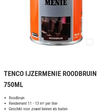
Ga
naar
TENCO IJZERMENIE ROODBRUIN
het
begin
750ML
van
de
afbeeldingen-
Roodbruin
gallerij
Rendement 11 - 13 m² per liter
Geschikt voor zowel binnen als buiten