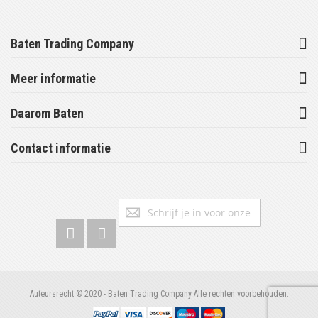
Baten Trading Company
Meer informatie
Daarom Baten
Contact informatie
Abonneer
Inschrijv
u
op
onze
nieuwsbrief
Auteursrecht © 2020 - Baten Trading Company Alle rechten voorbehouden.