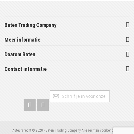
Baten Trading Company
Meer informatie
Daarom Baten
Contact informatie
Abonneer
Inschrijv
u
op
onze
nieuwsbrief
Auteursrecht © 2020 - Baten Trading Company Alle rechten voorbehouden.