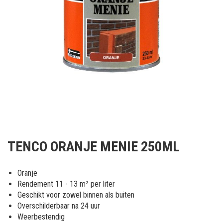
Ga
naar
TENCO ORANJE MENIE 250ML
het
begin
van
Oranje
de
Rendement 11 - 13 m² per liter
afbeeldingen-
Geschikt voor zowel binnen als buiten
gallerij
Overschilderbaar na 24 uur
Weerbestendig